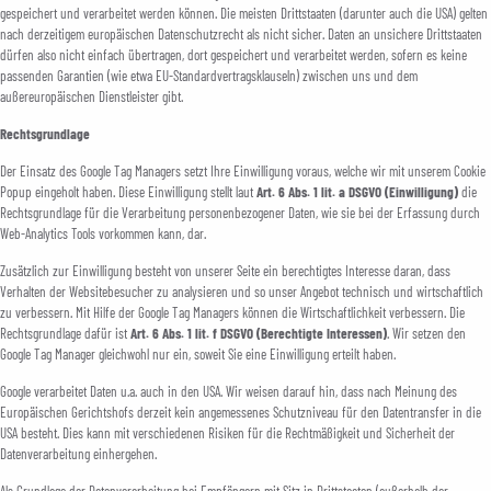
gespeichert und verarbeitet werden können. Die meisten Drittstaaten (darunter auch die USA) gelten
nach derzeitigem europäischen Datenschutzrecht als nicht sicher. Daten an unsichere Drittstaaten
dürfen also nicht einfach übertragen, dort gespeichert und verarbeitet werden, sofern es keine
passenden Garantien (wie etwa EU-Standardvertragsklauseln) zwischen uns und dem
außereuropäischen Dienstleister gibt.
Rechtsgrundlage
Der Einsatz des Google Tag Managers setzt Ihre Einwilligung voraus, welche wir mit unserem Cookie
Popup eingeholt haben. Diese Einwilligung stellt laut
Art. 6 Abs. 1 lit. a DSGVO (Einwilligung)
die
Rechtsgrundlage für die Verarbeitung personenbezogener Daten, wie sie bei der Erfassung durch
Web-Analytics Tools vorkommen kann, dar.
Zusätzlich zur Einwilligung besteht von unserer Seite ein berechtigtes Interesse daran, dass
Verhalten der Websitebesucher zu analysieren und so unser Angebot technisch und wirtschaftlich
zu verbessern. Mit Hilfe der Google Tag Managers können die Wirtschaftlichkeit verbessern. Die
Rechtsgrundlage dafür ist
Art. 6 Abs. 1 lit. f DSGVO (Berechtigte Interessen)
. Wir setzen den
Google Tag Manager gleichwohl nur ein, soweit Sie eine Einwilligung erteilt haben.
Google verarbeitet Daten u.a. auch in den USA. Wir weisen darauf hin, dass nach Meinung des
Europäischen Gerichtshofs derzeit kein angemessenes Schutzniveau für den Datentransfer in die
USA besteht. Dies kann mit verschiedenen Risiken für die Rechtmäßigkeit und Sicherheit der
Datenverarbeitung einhergehen.
Als Grundlage der Datenverarbeitung bei Empfängern mit Sitz in Drittstaaten (außerhalb der