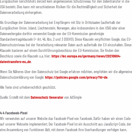
Europäischen Gerichtshofs derzeit kein angemessenes Schutzniveau für den Datentransfer in die
USA besteht. Dies kann mit verschiedenen Risiken für die Rechtmäßigkeit und Sicherheit der
Datenverarbeitung einhergehen.
Als Grundlage der Datenverarbeitung bei Empfängern mit Sitz in Drittstaaten (außerhalb der
Europäischen Union, Island, Liechtenstein, Norwegen, also insbesondere in den USA) oder einer
Datenweitergabe dorthin verwendet Google von der EU-Kommission genehmigte
Standardvertragsklauseln (= Art. 46. Abs. 2 und 3 DSGVO). Diese Klauseln verpflichten Google, das EU-
Datenschutzniveau bei der Verarbeitung relevanter Daten auch außerhalb der EU einzuhalten. Diese
Klauseln basieren auf einem Durchführungsbeschluss der EU-Kommission. Sie finden den
Beschluss sowie die Klauseln u.a. hier:
https://ec.europa.eu/germany/news/20210604-
datentransfers-eu_de
.
Wenn Sie Näheres über den Datenschutz bei Google erfahren möchten, empfehlen wir die allgemeine
Datenschutzerklärung von Google:
https://policies.google.com/privacy?hl=de
.
Alle Texte sind urheberrechtlich geschützt.
Quelle: Erstellt mit dem
Datenschutz Generator
von AdSimple
4.4 Facebook-Pixel
Wir verwenden auf unserer Website das Facebook-Pixel von Facebook. Dafür haben wir einen Code
auf unserer Webseite implementiert. Der Facebook-Pixel ist ein Ausschnitt aus JavaScript-Code, der
eine Ansammlung von Funktionen lädt, mit denen Facebook Ihre Userhandlungen verfolgen kann,