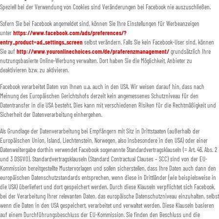
Speziell bei der Verwendung von Cookies sind Veränderungen bei Facebook nie auszuschließen.
Sofern Sie bei Facebook angemeldet sind, können Sie Ihre Einstellungen für Werbeanzeigen
unter
https://www.facebook.com/ads/preferences/?
entry_product=ad_settings_screen
selbst verändern. Falls Sie kein Facebook-User sind, können
Sie auf
http://www.youronlinechoices.com/de/praferenzmanagement/
grundsätzlich Ihre
nutzungsbasierte Online-Werbung verwalten. Dort haben Sie die Möglichkeit, Anbieter zu
deaktivieren bzw. zu aktivieren.
Facebook verarbeitet Daten von Ihnen u.a. auch in den USA. Wir weisen darauf hin, dass nach
Meinung des Europäischen Gerichtshofs derzeit kein angemessenes Schutzniveau für den
Datentransfer in die USA besteht. Dies kann mit verschiedenen Risiken für die Rechtmäßigkeit und
Sicherheit der Datenverarbeitung einhergehen.
Als Grundlage der Datenverarbeitung bei Empfängern mit Sitz in Drittstaaten (außerhalb der
Europäischen Union, Island, Liechtenstein, Norwegen, also insbesondere in den USA) oder einer
Datenweitergabe dorthin verwendet Facebook sogenannte Standardvertragsklauseln (= Art. 46. Abs. 2
und 3 DSGVO). Standardvertragsklauseln (Standard Contractual Clauses – SCC) sind von der EU-
Kommission bereitgestellte Mustervorlagen und sollen sicherstellen, dass Ihre Daten auch dann den
europäischen Datenschutzstandards entsprechen, wenn diese in Drittländer (wie beispielsweise in
die USA) überliefert und dort gespeichert werden. Durch diese Klauseln verpflichtet sich Facebook,
bei der Verarbeitung Ihrer relevanten Daten, das europäische Datenschutzniveau einzuhalten, selbst
wenn die Daten in den USA gespeichert, verarbeitet und verwaltet werden. Diese Klauseln basieren
auf einem Durchführungsbeschluss der EU-Kommission. Sie finden den Beschluss und die