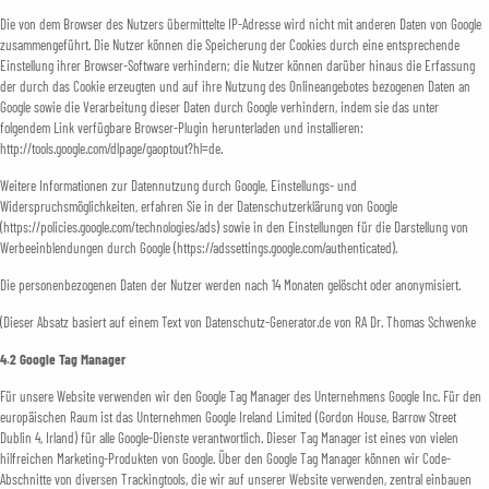
Die von dem Browser des Nutzers übermittelte IP-Adresse wird nicht mit anderen Daten von Google
zusammengeführt. Die Nutzer können die Speicherung der Cookies durch eine entsprechende
Einstellung ihrer Browser-Software verhindern; die Nutzer können darüber hinaus die Erfassung
der durch das Cookie erzeugten und auf ihre Nutzung des Onlineangebotes bezogenen Daten an
Google sowie die Verarbeitung dieser Daten durch Google verhindern, indem sie das unter
folgendem Link verfügbare Browser-Plugin herunterladen und installieren:
http://tools.google.com/dlpage/gaoptout?hl=de.
Weitere Informationen zur Datennutzung durch Google, Einstellungs- und
Widerspruchsmöglichkeiten, erfahren Sie in der Datenschutzerklärung von Google
(https://policies.google.com/technologies/ads) sowie in den Einstellungen für die Darstellung von
Werbeeinblendungen durch Google (https://adssettings.google.com/authenticated).
Die personenbezogenen Daten der Nutzer werden nach 14 Monaten gelöscht oder anonymisiert.
(Dieser Absatz basiert auf einem Text von Datenschutz-Generator.de von RA Dr. Thomas Schwenke
4.2 Google Tag Manager
Für unsere Website verwenden wir den Google Tag Manager des Unternehmens Google Inc. Für den
europäischen Raum ist das Unternehmen Google Ireland Limited (Gordon House, Barrow Street
Dublin 4, Irland) für alle Google-Dienste verantwortlich. Dieser Tag Manager ist eines von vielen
hilfreichen Marketing-Produkten von Google. Über den Google Tag Manager können wir Code-
Abschnitte von diversen Trackingtools, die wir auf unserer Website verwenden, zentral einbauen