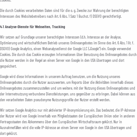
Die durch Cookies verarbeiteten Daten sind für die o. g. Zwecke zur Wahrung der berechtigten
Interessen des Websitebetreibers nach Art. 6 Abs. 1 Satz 1 Buchst. f) DSGVO gerechtfertigt.
4.1 Analyse-Dienste für Webseiten, Tracking
Wir setzen auf Grundlage unserer berechtigten Interessen (d.h. Interesse an der Analyse,
Optimierung und wirtschaftlichem Betrieb unseres Onlineangebotes im Sinne des Art. 6 Abs. 1 lit. f.
DSGVO) Google Analytics, einen Webanalysedienst der Google LLC („Google“) ein. Google verwendet
Cookies. Die durch das Cookie erzeugten Informationen über Benutzung des Onlineangebotes durch
die Nutzer werden in der Regel an einen Server von Google in den USA übertragen und dort
gespeichert.
Google wird diese Informationen in unserem Auftrag benutzen, um die Nutzung unseres
Onlineangebotes durch die Nutzer auszuwerten, um Reports über die Aktivitäten innerhalb dieses
Onlineangebotes zusammenzustellen und um weitere, mit der Nutzung dieses Onlineangebotes und
der Internetnutzung verbundene Dienstleistungen, uns gegenüber zu erbringen. Dabei können aus
den verarbeiteten Daten pseudonyme Nutzungsprofile der Nutzer erstellt werden.
Wir setzen Google Analytics nur mit aktivierter IP-Anonymisierung ein. Das bedeutet, die IP-Adresse
der Nutzer wird von Google innerhalb von Mitgliedstaaten der Europäischen Union oder in anderen
Vertragsstaaten des Abkommens über den Europäischen Wirtschaftsraum gekürzt. Nur in
Ausnahmefällen wird die volle IP-Adresse an einen Server von Google in den USA übertragen und
dort gekürzt.