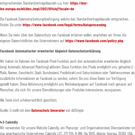
entsprechenden Standardvertragsklauseln u.a. hier:
https://eur-
lex.europa.eu/eli/dec_impl/2021/914/oj?locale=de
Die Facebook Datenverarbeitungsbedingung, welche den Standardvertragsklauseln entsprechen,
finden Sie unter
https://www.facebook.com/legal/terms/dataprocessing
.
Wenn Sie mehr über den Datenschutz von Facebook erfahren wollen, empfehlen wir Ihnen die
eigenen Datenrichtlinien des Unternehmens auf
https://www.facebook.com/policy.php
.
Facebook Automatischer erweiterter Abgleich Datenschutzerklärung
Wir haben im Rahmen der Facebook-Pixel-Funktion auch den automatischen erweiterten Abgleich
(engl. Automatic Advanced Matching) aktiviert. Diese Funktion des Pixels ermöglicht uns, gehashte E-
Mails, Namen, Geschlecht, Stadt, Bundesland, Postleitzahl und Geburtsdatum oder Telefonnummer als
zusätzliche Informationen an Facebook zu senden, sofern Sie uns diese Daten zur Verfügung
gestellt haben. Diese Aktivierung ermöglicht uns Werbekampagnen auf Facebook noch genauer auf
Menschen, die sich für unsere Dienstleistungen oder Produkte interessieren, anzupassen.
Alle Texte sind urheberrechtlich geschützt.
Quelle: Erstellt mit dem
Datenschutz Generator
von AdSimple
4.5 Calendly
Wir verwenden für unsere Website Calendly, ein Planungs- und Organisationstool. Dienstanbieter ist
das amerikanische Unternehmen Calendly LCC, 271 17th St NW, Ste 1000, Atlanta, Georgia, 30363, USA.