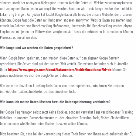
stimmen somit der anonymen Weitergabe unseren Website-Daten zu. Welche zusammengefassten
und anonymen Daten genau weitergeleitet werden, konnten wir – trotz langer Recherche – nicht in
Erfahrung bringen. Auf jeden Fall löscht Google dabei alle Infos, die unsere Website identifizieren
könnten. Google fasst die Daten mit Hunderten anderen anonymen Website-Daten zusammen und
erstellt, im Rahmen von Benchmarking-Maßnahmen, Usertrends. Bei Benchmarking werden eigene
Ergebnisse mit jenen der Mitbewerber verglichen. Auf Basis der erhobenen Informationen können
Prozesse optimiert werden.
Wie lange und wo werden die Daten gespeichert?
Wenn Google Daten speichert, dann werden diese Daten auf den eigenen Google-Servern
gespeichert. Die Server sind auf der ganzen Welt verteilt. Die meisten befinden sich in Amerika.
Unter
https://www.google.com/about/datacenters/inside/locations/?hl=de
können Sie
genau nachlesen, wo sich die Google-Server befinden.
Wie lange die einzelnen Tracking-Tools Daten von Ihnen speichern, entnehmen Sie unseren
individuellen Datenschutztexten zu den einzelnen Tools.
Wie kann ich meine Daten löschen bzw. die Datenspeicherung verhindern?
Der Google Tag Manager selbst setzt keine Cookies, sondern verwaltet Tags verschiedener Tracking-
Websites. In unseren Datenschutztexten zu den einzelnen Tracking-Tools, finden Sie detaillierte
Informationen wie Sie Ihre Daten löschen bzw. verwalten können.
Bitte beachten Sie, dass bei der Verwendung dieses Tools Daten von Ihnen auch außerhalb der EU