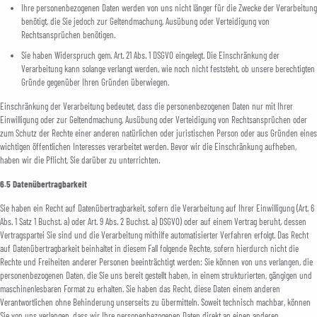
Ihre personenbezogenen Daten werden von uns nicht länger für die Zwecke der Verarbeitung
benötigt, die Sie jedoch zur Geltendmachung, Ausübung oder Verteidigung von
Rechtsansprüchen benötigen.
Sie haben Widerspruch gem. Art. 21 Abs. 1 DSGVO eingelegt. Die Einschränkung der
Verarbeitung kann solange verlangt werden, wie noch nicht feststeht, ob unsere berechtigten
Gründe gegenüber Ihren Gründen überwiegen.
Einschränkung der Verarbeitung bedeutet, dass die personenbezogenen Daten nur mit Ihrer
Einwilligung oder zur Geltendmachung, Ausübung oder Verteidigung von Rechtsansprüchen oder
zum Schutz der Rechte einer anderen natürlichen oder juristischen Person oder aus Gründen eines
wichtigen öffentlichen Interesses verarbeitet werden. Bevor wir die Einschränkung aufheben,
haben wir die Pflicht, Sie darüber zu unterrichten.
6.5 Datenübertragbarkeit
Sie haben ein Recht auf Datenübertragbarkeit, sofern die Verarbeitung auf Ihrer Einwilligung (Art. 6
Abs. 1 Satz 1 Buchst. a) oder Art. 9 Abs. 2 Buchst. a) DSGVO) oder auf einem Vertrag beruht, dessen
Vertragspartei Sie sind und die Verarbeitung mithilfe automatisierter Verfahren erfolgt. Das Recht
auf Datenübertragbarkeit beinhaltet in diesem Fall folgende Rechte, sofern hierdurch nicht die
Rechte und Freiheiten anderer Personen beeinträchtigt werden: Sie können von uns verlangen, die
personenbezogenen Daten, die Sie uns bereit gestellt haben, in einem strukturierten, gängigen und
maschinenlesbaren Format zu erhalten. Sie haben das Recht, diese Daten einem anderen
Verantwortlichen ohne Behinderung unserseits zu übermitteln. Soweit technisch machbar, können
Sie von uns verlangen, dass wir Ihre personenbezogenen Daten direkt an einen anderen