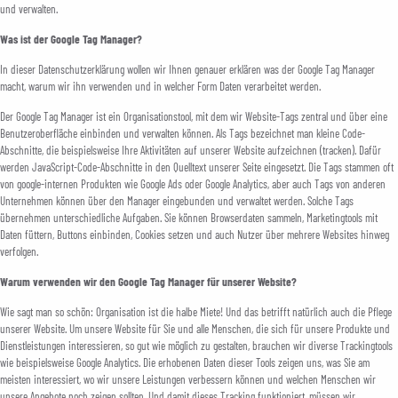
und verwalten.
Was ist der Google Tag Manager?
In dieser Datenschutzerklärung wollen wir Ihnen genauer erklären was der Google Tag Manager
macht, warum wir ihn verwenden und in welcher Form Daten verarbeitet werden.
Der Google Tag Manager ist ein Organisationstool, mit dem wir Website-Tags zentral und über eine
Benutzeroberfläche einbinden und verwalten können. Als Tags bezeichnet man kleine Code-
Abschnitte, die beispielsweise Ihre Aktivitäten auf unserer Website aufzeichnen (tracken). Dafür
werden JavaScript-Code-Abschnitte in den Quelltext unserer Seite eingesetzt. Die Tags stammen oft
von google-internen Produkten wie Google Ads oder Google Analytics, aber auch Tags von anderen
Unternehmen können über den Manager eingebunden und verwaltet werden. Solche Tags
übernehmen unterschiedliche Aufgaben. Sie können Browserdaten sammeln, Marketingtools mit
Daten füttern, Buttons einbinden, Cookies setzen und auch Nutzer über mehrere Websites hinweg
verfolgen.
Warum verwenden wir den Google Tag Manager für unserer Website?
Wie sagt man so schön: Organisation ist die halbe Miete! Und das betrifft natürlich auch die Pflege
unserer Website. Um unsere Website für Sie und alle Menschen, die sich für unsere Produkte und
Dienstleistungen interessieren, so gut wie möglich zu gestalten, brauchen wir diverse Trackingtools
wie beispielsweise Google Analytics. Die erhobenen Daten dieser Tools zeigen uns, was Sie am
meisten interessiert, wo wir unsere Leistungen verbessern können und welchen Menschen wir
unsere Angebote noch zeigen sollten. Und damit dieses Tracking funktioniert, müssen wir