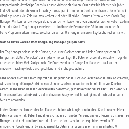
entsprechende JavaScript-Codes in unsere Website einbinden. Grundsätzlich könnten wir jeden
Code-Abschnitt der einzelnen Tracking-Tools separat in unseren Quelltext einbauen. Das erfordert
allerdings relativ viel Zeit und man verliert leicht den Überblick. Darum nützen wir den Google Tag
Manager. Wir können die nötigen Skripte einfach einbauen und von einem Ort aus verwalten. Zudem
bietet der Google Tag Manager eine leicht zu bedienende Benutzeroberfläche und man benötigt
keine Programmierkenntnisse. So schaffen wir es, Ordnung in unserem Tag-Dschungel zu halten.
Welche Daten werden vom Google Tag Manager gespeichert?
Der Tag Manager selbst ist eine Domain, die keine Cookies setzt und keine Daten speichert. Er
fungiert als bloßer „Verwalter“ der implementierten Tags. Die Daten erfassen die einzelnen Tags der
unterschiedlichen Web-Analysetools. Die Daten werden im Google Tag Manager quasi zu den
einzelnen Tracking-Tools durchgeschleust und nicht gespeichert.
Ganz anders sieht das allerdings mit den eingebundenen Tags der verschiedenen Web-Analysetools,
wie zum Beispiel Google Analytics, aus. Je nach Analysetool werden meist mit Hilfe von Cookies
verschiedene Daten über Ihr Webverhalten gesammelt, gespeichert und verarbeitet. Dafür lesen Sie
bitte unsere Datenschutztexte zu den einzelnen Analyse- und Trackingtools, die wir auf unserer
Website verwenden.
In den Kontoeinstellungen des Tag Managers haben wir Google erlaubt, dass Google anonymisierte
Daten von uns erhält. Dabei handelt es sich aber nur um die Verwendung und Nutzung unseres Tag
Managers und nicht um Ihre Daten, die über die Code-Abschnitte gespeichert werden. Wir
ermöglichen Google und anderen, ausgewählte Daten in anonymisierter Form zu erhalten. Wir