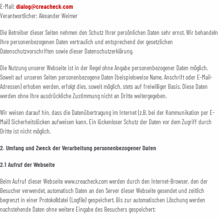
E-Mail:
dialog@creacheck.com
Verantwortlicher: Alexander Weimer
Die Betreiber dieser Seiten nehmen den Schutz Ihrer persönlichen Daten sehr ernst. Wir behandeln
Ihre personenbezogenen Daten vertraulich und entsprechend der gesetzlichen
Datenschutzvorschriften sowie dieser Datenschutzerklärung.
Die Nutzung unserer Webseite ist in der Regel ohne Angabe personenbezogener Daten möglich.
Soweit auf unseren Seiten personenbezogene Daten (beispielsweise Name, Anschrift oder E-Mail-
Adressen) erhoben werden, erfolgt dies, soweit möglich, stets auf freiwilliger Basis. Diese Daten
werden ohne Ihre ausdrückliche Zustimmung nicht an Dritte weitergegeben.
Wir weisen darauf hin, dass die Datenübertragung im Internet (z.B. bei der Kommunikation per E-
Mail) Sicherheitslücken aufweisen kann. Ein lückenloser Schutz der Daten vor dem Zugriff durch
Dritte ist nicht möglich.
2. Umfang und Zweck der Verarbeitung personenbezogener Daten
2.1 Aufruf der Webseite
Beim Aufruf dieser Webseite www.creacheck.com werden durch den Internet-Browser, den der
Besucher verwendet, automatisch Daten an den Server dieser Webseite gesendet und zeitlich
begrenzt in einer Protokolldatei (Logfile) gespeichert. Bis zur automatischen Löschung werden
nachstehende Daten ohne weitere Eingabe des Besuchers gespeichert: