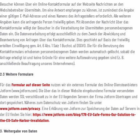
Besucher können über ein Online-Kontaktformular auf der Webseite Nachrichten an den
Websitebetreiber übermitteln. Um eine Antwort empfangen zu können, ist zumindest die Angabe
einer gültigen E-Mail-Adresse und eines Namens des Anfragestellers erforderlich. Alle weiteren
Angaben kann die anfragende Person freiwillig geben. Mit Absenden der Nachricht über das
Kontaktformular willigt der Besucher in die Verarbeitung der übermittelten personenbezogenen
Daten ein. Die Datenverarbeitung erfolgt ausschließlich zu dem Zweck der Abwicklung und
Beantwortung von Anfragen über das Kontaktformular. Dies geschieht auf Basis der freiwillig
erteilten Einwilligung gem. Art. 6 Abs. 1 Satz 1 Buchst. a) DSGVO. Die für die Benutzung des
Kontaktformulars erhobenen personenbezogenen Daten werden automatisch gelöscht, sobald die
Anfrage erledigt ist und keine Gründe für eine weitere Aufbewahrung gegeben sind (z. B.
anschließende Beauftragung unseres Unternehmens).
2.3 Weitere Formulare
Für das
Formular auf dieser Seite
nutzen wir ein externes Formular des Online-Diensteanbieters
Jotform (www.jotform.com). Die über das in dieser Website eingebundene Formular versendeten
Daten werden SSL-verschlüsselt zu in der EU liegenden Servern der Firma Jotform übertragen und
dort gespeichert. Näheres zum Datenschutz von Jotform finden Sie unter
www.jotform.com/privacy
. Eine Erklärung von Jotform zur Speicherung der Daten auf Servern in
der EU finden Sie hier:
https://www.jotform.com/blog/178-EU-Safe-Forms-Our-Solution-to-
the-EU-Safe-Harbor-Invalidation.
3. Weitergabe von Daten