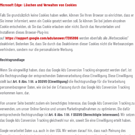
Microsoft Edge: Löschen und Verwalten von Cookies
Falls Sie grundsätzlich keine Cookies haben wollen, können Sie Ihren Browser so einrichten, dass er
Sie immer informiert, wenn ein Cookie gesetzt werden soll. So können Sie bei jedem einzelnen
Cookie entscheiden, ob Sie das Cookie erlauben oder nicht. Durch das Herunterladen und
Installieren dieses Browser-Plug-ins
auf
https://support.google.com/ads/answer/7395996
werden ebenfalls alle „Werbecookies“
deaktiviert. Bedenken Sie, dass Sie durch das Deaktivieren dieser Cookies nicht die Werbeanzeigen
verhindern, sondern nur die personalisierte Werbung.
Rechtsgrundlage
Wenn Sie eingewilligt haben, dass das Google Ads Conversion Tracking eingesetzt werden darf, ist
die Rechtsgrundlage der entsprechenden Datenverarbeitung diese Einwilligung. Diese Einwilligung
stellt laut
Art. 6 Abs. 1 lit. a DSGVO (Einwilligung)
die Rechtsgrundlage für die Verarbeitung
personenbezogener Daten, wie sie bei der Erfassung durch das Google Ads Conversion Tracking
vorkommen kann, dar.
Von unserer Seite besteht zudem ein berechtigtes Interesse, das Google Ads Conversion Tracking zu
verwenden, um unser Online-Service und unsere Marketingmaßnahmen zu optimieren. Die dafür
entsprechende Rechtsgrundlage ist
Art. 6 Abs. 1 lit. f DSGVO (Berechtigte Interessen)
. Wir setzen
das Google Ads Conversion Tracking gleichwohl nur ein, soweit Sie eine Einwilligung erteilt haben.
Google verarbeitet Daten u.a. auch in den USA. Wir weisen darauf hin, dass nach Meinung des