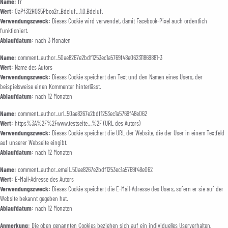
Name:
fr
Wert:
0aPf312HOS5Pboo2r..Bdeiuf…1.0.Bdeiuf.
Verwendungszweck:
Dieses Cookie wird verwendet, damit Facebook-Pixel auch ordentlich
funktioniert.
Ablaufdatum:
nach 3 Monaten
Name:
comment_author_50ae8267e2bdf1253ec1a5769f48e062311869881-3
Wert:
Name des Autors
Verwendungszweck:
Dieses Cookie speichert den Text und den Namen eines Users, der
beispielsweise einen Kommentar hinterlässt.
Ablaufdatum:
nach 12 Monaten
Name:
comment_author_url_50ae8267e2bdf1253ec1a5769f48e062
Wert:
https%3A%2F%2Fwww.testseite…%2F (URL des Autors)
Verwendungszweck:
Dieses Cookie speichert die URL der Website, die der User in einem Textfeld
auf unserer Webseite eingibt.
Ablaufdatum:
nach 12 Monaten
Name:
comment_author_email_50ae8267e2bdf1253ec1a5769f48e062
Wert:
E-Mail-Adresse des Autors
Verwendungszweck:
Dieses Cookie speichert die E-Mail-Adresse des Users, sofern er sie auf der
Website bekannt gegeben hat.
Ablaufdatum:
nach 12 Monaten
Anmerkung:
Die oben genannten Cookies beziehen sich auf ein individuelles Userverhalten.