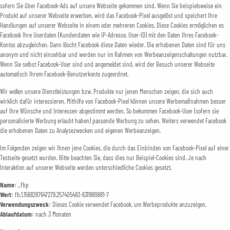
sofern Sie über Facebook-Ads auf unsere Webseite gekommen sind. Wenn Sie beispielsweise ein
Produkt auf unserer Webseite erwerben, wird das Facebook-Pixel ausgelöst und speichert Ihre
Handlungen auf unserer Webseite in einem oder mehreren Cookies. Diese Cookies ermöglichen es
Facebook Ihre Userdaten (Kundendaten wie IP-Adresse, User-ID) mit den Daten Ihres Facebook-
Kontos abzugleichen. Dann löscht Facebook diese Daten wieder. Die erhobenen Daten sind für uns
anonym und nicht einsehbar und werden nur im Rahmen von Werbeanzeigenschaltungen nutzbar.
Wenn Sie selbst Facebook-User sind und angemeldet sind, wird der Besuch unserer Webseite
automatisch Ihrem Facebook-Benutzerkonto zugeordnet.
Wir wollen unsere Dienstleistungen bzw. Produkte nur jenen Menschen zeigen, die sich auch
wirklich dafür interessieren. Mithilfe von Facebook-Pixel können unsere Werbemaßnahmen besser
auf Ihre Wünsche und Interessen abgestimmt werden. So bekommen Facebook-User (sofern sie
personalisierte Werbung erlaubt haben) passende Werbung zu sehen. Weiters verwendet Facebook
die erhobenen Daten zu Analysezwecken und eigenen Werbeanzeigen.
Im Folgenden zeigen wir Ihnen jene Cookies, die durch das Einbinden von Facebook-Pixel auf einer
Testseite gesetzt wurden. Bitte beachten Sie, dass dies nur Beispiel-Cookies sind. Je nach
Interaktion auf unserer Webseite werden unterschiedliche Cookies gesetzt.
Name:
_fbp
Wert:
fb.1.1568287647279.257405483-6311869881-7
Verwendungszweck:
Dieses Cookie verwendet Facebook, um Werbeprodukte anzuzeigen.
Ablaufdatum:
nach 3 Monaten