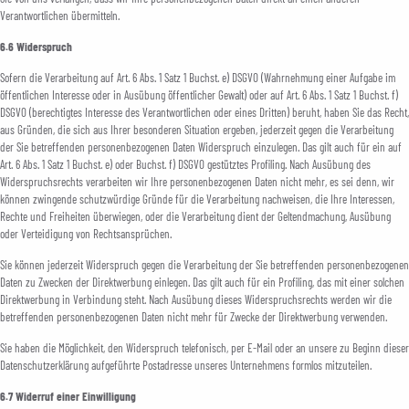
Verantwortlichen übermitteln.
6.6 Widerspruch
Sofern die Verarbeitung auf Art. 6 Abs. 1 Satz 1 Buchst. e) DSGVO (Wahrnehmung einer Aufgabe im
öffentlichen Interesse oder in Ausübung öffentlicher Gewalt) oder auf Art. 6 Abs. 1 Satz 1 Buchst. f)
DSGVO (berechtigtes Interesse des Verantwortlichen oder eines Dritten) beruht, haben Sie das Recht,
aus Gründen, die sich aus Ihrer besonderen Situation ergeben, jederzeit gegen die Verarbeitung
der Sie betreffenden personenbezogenen Daten Widerspruch einzulegen. Das gilt auch für ein auf
Art. 6 Abs. 1 Satz 1 Buchst. e) oder Buchst. f) DSGVO gestütztes Profiling. Nach Ausübung des
Widerspruchsrechts verarbeiten wir Ihre personenbezogenen Daten nicht mehr, es sei denn, wir
können zwingende schutzwürdige Gründe für die Verarbeitung nachweisen, die Ihre Interessen,
Rechte und Freiheiten überwiegen, oder die Verarbeitung dient der Geltendmachung, Ausübung
oder Verteidigung von Rechtsansprüchen.
Sie können jederzeit Widerspruch gegen die Verarbeitung der Sie betreffenden personenbezogenen
Daten zu Zwecken der Direktwerbung einlegen. Das gilt auch für ein Profiling, das mit einer solchen
Direktwerbung in Verbindung steht. Nach Ausübung dieses Widerspruchsrechts werden wir die
betreffenden personenbezogenen Daten nicht mehr für Zwecke der Direktwerbung verwenden.
Sie haben die Möglichkeit, den Widerspruch telefonisch, per E-Mail oder an unsere zu Beginn dieser
Datenschutzerklärung aufgeführte Postadresse unseres Unternehmens formlos mitzuteilen.
6.7 Widerruf einer Einwilligung