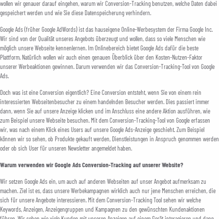
wollen wir genauer darauf eingehen, warum wir Conversion-Tracking benutzen, welche Daten dabei
gespeichert werden und wie Sie diese Datenspeicherung verhindern.
Google Ads (früher Google AdWords) ist das hauseigene Online-Werbesystem der Firma Google Inc.
Wir sind von der Qualität unseres Angebots überzeugt und wollen, dass so viele Menschen wie
möglich unsere Webseite kennenlernen. Im Onlinebereich bietet Google Ads dafür die beste
Plattform. Natürlich wollen wir auch einen genauen Überblick über den Kosten-Nutzen-Faktor
unserer Werbeaktionen gewinnen. Darum verwenden wir das Conversion-Tracking-Tool von Google
Ads.
Doch was ist eine Conversion eigentlich? Eine Conversion entsteht, wenn Sie von einem rein
interessierten Webseitenbesucher zu einem handelnden Besucher werden. Dies passiert immer
dann, wenn Sie auf unsere Anzeige klicken und im Anschluss eine andere Aktion ausführen, wie
zum Beispiel unsere Webseite besuchen. Mit dem Conversion-Tracking-Tool von Google erfassen
wir, was nach einem Klick eines Users auf unsere Google Ads-Anzeige geschieht. Zum Beispiel
können wir so sehen, ob Produkte gekauft werden, Dienstleistungen in Anspruch genommen werden
oder ob sich User für unseren Newsletter angemeldet haben.
Warum verwenden wir Google Ads Conversion-Tracking auf unserer Website?
Wir setzen Google Ads ein, um auch auf anderen Webseiten auf unser Angebot aufmerksam zu
machen. Ziel ist es, dass unsere Werbekampagnen wirklich auch nur jene Menschen erreichen, die
sich für unsere Angebote interessieren. Mit dem Conversion-Tracking Tool sehen wir welche
Keywords, Anzeigen, Anzeigengruppen und Kampagnen zu den gewünschten Kundenaktionen
führen. Wir sehen wie viele Kunden mit unseren Anzeigen auf einem Gerät interagieren und dann