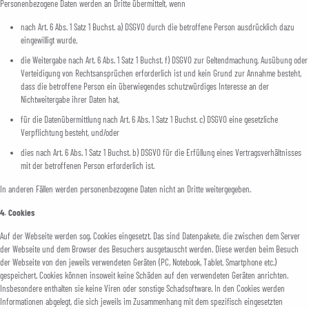
Personenbezogene Daten werden an Dritte übermittelt, wenn
nach Art. 6 Abs. 1 Satz 1 Buchst. a) DSGVO durch die betroffene Person ausdrücklich dazu
eingewilligt wurde,
die Weitergabe nach Art. 6 Abs. 1 Satz 1 Buchst. f) DSGVO zur Geltendmachung, Ausübung oder
Verteidigung von Rechtsansprüchen erforderlich ist und kein Grund zur Annahme besteht,
dass die betroffene Person ein überwiegendes schutzwürdiges Interesse an der
Nichtweitergabe ihrer Daten hat,
für die Datenübermittlung nach Art. 6 Abs. 1 Satz 1 Buchst. c) DSGVO eine gesetzliche
Verpflichtung besteht, und/oder
dies nach Art. 6 Abs. 1 Satz 1 Buchst. b) DSGVO für die Erfüllung eines Vertragsverhältnisses
mit der betroffenen Person erforderlich ist.
In anderen Fällen werden personenbezogene Daten nicht an Dritte weitergegeben.
4. Cookies
Auf der Webseite werden sog. Cookies eingesetzt. Das sind Datenpakete, die zwischen dem Server
der Webseite und dem Browser des Besuchers ausgetauscht werden. Diese werden beim Besuch
der Webseite von den jeweils verwendeten Geräten (PC, Notebook, Tablet, Smartphone etc.)
gespeichert. Cookies können insoweit keine Schäden auf den verwendeten Geräten anrichten.
Insbesondere enthalten sie keine Viren oder sonstige Schadsoftware. In den Cookies werden
Informationen abgelegt, die sich jeweils im Zusammenhang mit dem spezifisch eingesetzten