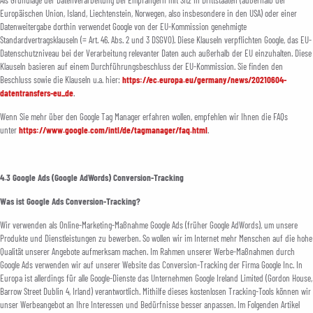
Europäischen Union, Island, Liechtenstein, Norwegen, also insbesondere in den USA) oder einer
Datenweitergabe dorthin verwendet Google von der EU-Kommission genehmigte
Standardvertragsklauseln (= Art. 46. Abs. 2 und 3 DSGVO). Diese Klauseln verpflichten Google, das EU-
Datenschutzniveau bei der Verarbeitung relevanter Daten auch außerhalb der EU einzuhalten. Diese
Klauseln basieren auf einem Durchführungsbeschluss der EU-Kommission. Sie finden den
Beschluss sowie die Klauseln u.a. hier:
https://ec.europa.eu/germany/news/20210604-
datentransfers-eu_de
.
Wenn Sie mehr über den Google Tag Manager erfahren wollen, empfehlen wir Ihnen die FAQs
unter
https://www.google.com/intl/de/tagmanager/faq.html
.
4.3 Google Ads (Google AdWords) Conversion-Tracking
Was ist Google Ads Conversion-Tracking?
Wir verwenden als Online-Marketing-Maßnahme Google Ads (früher Google AdWords), um unsere
Produkte und Dienstleistungen zu bewerben. So wollen wir im Internet mehr Menschen auf die hohe
Qualität unserer Angebote aufmerksam machen. Im Rahmen unserer Werbe-Maßnahmen durch
Google Ads verwenden wir auf unserer Website das Conversion-Tracking der Firma Google Inc. In
Europa ist allerdings für alle Google-Dienste das Unternehmen Google Ireland Limited (Gordon House,
Barrow Street Dublin 4, Irland) verantwortlich. Mithilfe dieses kostenlosen Tracking-Tools können wir
unser Werbeangebot an Ihre Interessen und Bedürfnisse besser anpassen. Im Folgenden Artikel