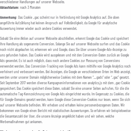
verschiedener Handlungen auf unserer Webseite.
Ablaufdatum:
nach 3 Monaten
Anmerkung:
Das Cookie _gac scheint nur in Verbindung mit Google Analytics auf. Die oben
angeführte Aufzählung hat keinen Anspruch auf Vollständigkeit, da Google für analytische
Auswertung immer wieder auch andere Cookies verwendet.
Sobald Sie eine Aktion auf unserer Webseite abschließen, erkennt Google das Cookie und speichert
Ihre Handlung als sogenannte Conversion. Solange Sie auf unserer Webseite surfen und das Cookie
noch nicht abgelaufen ist, erkennen wir und Google, dass Sie über unsere Google-Ads-Anzeige zu
uns gefunden haben. Das Cookie wird ausgelesen und mit den Conversion-Daten zurück an Google
Ads gesendet. Es ist auch möglich, dass noch andere Cookies zur Messung von Conversions
verwendet werden. Das Conversion-Tracking von Google Ads kann mithilfe von Google Analytics noch
verfeinert und verbessert werden. Bei Anzeigen, die Google an verschiedenen Orten im Web anzeigt,
werden unter unserer Domain möglicherweise Cookies mit dem Namen “__gads” oder “_gac” gesetzt.
Seit September 2017 werden diverse Kampagneninformationen von analytics.js mit dem _gac-Cookie
gespeichert. Das Cookie speichert diese Daten, sobald Sie eine unserer Seiten aufrufen, für die die
automatische Tag-Kennzeichnung von Google Ads eingerichtet wurde. Im Gegensatz zu Cookies, die
für Google-Domains gesetzt werden, kann Google diese Conversion-Cookies nur lesen, wenn Sie sich
auf unserer Webseite befinden. Wir erheben und erhalten keine personenbezogenen Daten. Wir
bekommen von Google einen Bericht mit statistischen Auswertungen. So erfahren wir beispielsweise
die Gesamtanzahl der User, die unsere Anzeige angeklickt haben und wir sehen, welche
Werbemaßnahmen gut ankamen.