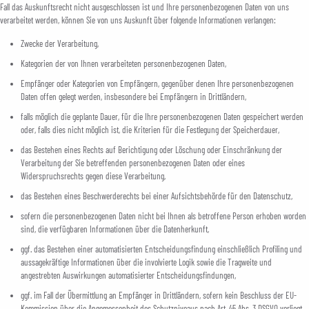
Fall das Auskunftsrecht nicht ausgeschlossen ist und Ihre personenbezogenen Daten von uns
verarbeitet werden, können Sie von uns Auskunft über folgende Informationen verlangen:
Zwecke der Verarbeitung,
Kategorien der von Ihnen verarbeiteten personenbezogenen Daten,
Empfänger oder Kategorien von Empfängern, gegenüber denen Ihre personenbezogenen
Daten offen gelegt werden, insbesondere bei Empfängern in Drittländern,
falls möglich die geplante Dauer, für die Ihre personenbezogenen Daten gespeichert werden
oder, falls dies nicht möglich ist, die Kriterien für die Festlegung der Speicherdauer,
das Bestehen eines Rechts auf Berichtigung oder Löschung oder Einschränkung der
Verarbeitung der Sie betreffenden personenbezogenen Daten oder eines
Widerspruchsrechts gegen diese Verarbeitung,
das Bestehen eines Beschwerderechts bei einer Aufsichtsbehörde für den Datenschutz,
sofern die personenbezogenen Daten nicht bei Ihnen als betroffene Person erhoben worden
sind, die verfügbaren Informationen über die Datenherkunft,
ggf. das Bestehen einer automatisierten Entscheidungsfindung einschließlich Profiling und
aussagekräftige Informationen über die involvierte Logik sowie die Tragweite und
angestrebten Auswirkungen automatisierter Entscheidungsfindungen,
ggf. im Fall der Übermittlung an Empfänger in Drittländern, sofern kein Beschluss der EU-
Kommission über die Angemessenheit des Schutzniveaus nach Art. 45 Abs. 3 DSGVO vorliegt,