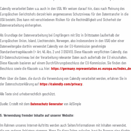
Calendly verarbeitet Daten u.a. auch in den USA. Wir weisen darauf hin, dass nach Meinung des
Europäischen Gerichtshofs derzeit kein angemessenes Schutzniveau für den Datentransfer in die
USA besteht. Dies kann mit verschiedenen Risiken für die Rechtmäßigkeit und Sicherheit der
Datenverarbeitung einhergehen.
Als Grundlage der Datenverarbeitung bei Empfängern mit Sitz in Drittstaaten (außerhalb der
Europäischen Union, Island, Liechtenstein, Norwegen, also insbesondere in den USA) oder einer
Datenweitergabe dorthin verwendet Calendly von der EU-Kommission genehmigte
Standardvertragsklauseln (= Art. 46. Abs. 2 und 3 DSGVO). Diese Klauseln verpflichten Calendly, das
EU-Datenschutzniveau bei der Verarbeitung relevanter Daten auch außerhalb der EU einzuhalten.
Diese Klauseln basieren auf einem Durchführungsbeschluss der EU-Kommission. Sie finden den
Beschluss sowie die Klauseln u.a. hier:
https://germany.representation.ec.europa.eu/index_de
Mehr über die Daten, die durch die Verwendung von Calendly verarbeitet werden, erfahren Sie in
der Datenschutzerklärung auf
https://calendly.com/privacy
.
Alle Texte sind urheberrechtlich geschützt.
Quelle: Erstellt mit dem
Datenschutz Generator
von AdSimple
5. Verwendung fremder Inhalte auf unserer Website:
Im Rahmen unseres Internet-Auftritts werden auch Seiten/Informationen mit Inhalten verwendet,
die von anderen Anbietern stammen. Wenn Sie diese Seiten aufrufen, baut Ihr Browser eine direkte