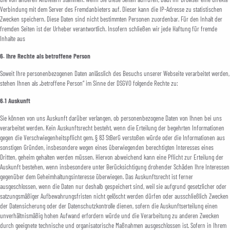
Verbindung mit dem Server des Fremdanbieters auf. Dieser kann die IP-Adresse zu statistischen
Zwecken speichern. Diese Daten sind nicht bestimmten Personen zuordenbar. Für den Inhalt der
fremden Seiten ist der Urheber verantwortlich. Insofern schließen wir jede Haftung für fremde
Inhalte aus
6. Ihre Rechte als betroffene Person
Soweit Ihre personenbezogenen Daten anlässlich des Besuchs unserer Webseite verarbeitet werden,
stehen Ihnen als „betroffene Person“ im Sinne der DSGVO folgende Rechte zu:
6.1 Auskunft
Sie können von uns Auskunft darüber verlangen, ob personenbezogene Daten von Ihnen bei uns
verarbeitet werden. Kein Auskunftsrecht besteht, wenn die Erteilung der begehrten Informationen
gegen die Verschwiegenheitspflicht gem. § 83 StBerG verstoßen würde oder die Informationen aus
sonstigen Gründen, insbesondere wegen eines überwiegenden berechtigten Interesses eines
Dritten, geheim gehalten werden müssen. Hiervon abweichend kann eine Pflicht zur Erteilung der
Auskunft bestehen, wenn insbesondere unter Berücksichtigung drohender Schäden Ihre Interessen
gegenüber dem Geheimhaltungsinteresse überwiegen. Das Auskunftsrecht ist ferner
ausgeschlossen, wenn die Daten nur deshalb gespeichert sind, weil sie aufgrund gesetzlicher oder
satzungsmäßiger Aufbewahrungsfristen nicht gelöscht werden dürfen oder ausschließlich Zwecken
der Datensicherung oder der Datenschutzkontrolle dienen, sofern die Auskunftserteilung einen
unverhältnismäßig hohen Aufwand erfordern würde und die Verarbeitung zu anderen Zwecken
durch geeignete technische und organisatorische Maßnahmen ausgeschlossen ist. Sofern in Ihrem