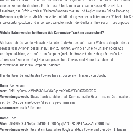
eine Conversion durchführen. Durch diese Daten können wir unseren Kosten-Nutzen-Faktor
berechnen, den Erfolg einzelner Werbemaßnahmen messen und folglich unsere Online-Marketing-
Maßnahmen optimieren. Wir können weiters mithilfe der gewonnenen Daten unsere Webseite für Sie
interessanter gestalten und unser Werbeangebot noch individueller an Ihre Bedürfnisse anpassen.
Welche Daten werden bei Google Ads Conversion-Tracking gespeichert?
Wir haben ein Conversion-Tracking-Tag oder Code-Snippet auf unserer Webseite eingebunden, um
gewisse User-Aktionen besser analysieren zu können. Wenn Sie nun eine unserer Google Ads-
Anzeigen anklicken, wird auf Ihrem Computer (meist im Browser) oder Mobilgerät das Cookie
„Conversion“ von einer Google-Domain gespeichert. Cookies sind kleine Textdateien, die
Informationen auf Ihrem Computer speichern.
Hier die Daten der wichtigsten Cookies für das Conversion-Tracking von Google:
Name:
Conversion
Wert:
EhMI_aySuoyv4gIVled3Ch0llweVGAEgt-mr6aXd7dYlSAGQ311293635-3
Verwendungszweck:
Dieses Cookie speichert jede Conversion, die Sie auf unserer Seite machen,
nachdem Sie über eine Google Ad zu uns gekommen sind.
Ablaufdatum:
nach 3 Monaten
Name:
_gac
Wert:
1.1558695989.EAIaIQobChMIiOmEgYO04gIVj5AYCh2CBAPrEAAYASAAEgIYQfD_BwE
Verwendungszweck:
Dies ist ein klassisches Google Analytics-Cookie und dient dem Erfassen